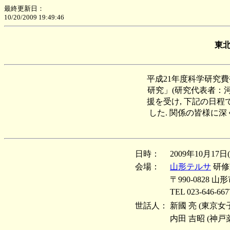
最終更新日：
10/20/2009 19:49:46
東
平成21年度科学研究費補
研究」(研究代表者：河内 
援を受け, 下記の日
した. 関係の皆様に深
日時：
2009年10月17日(土
会場：
山形テルサ
研修室B
〒990-0828 山
TEL 023-646-667
世話人：
新國 亮 (東京女子大学) 
内田 吉昭 (神戸薬科大学